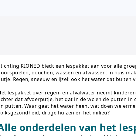
Stichting RIONED biedt een lespakket aan voor alle groe
doorspoelen, douchen, wassen en afwassen: in huis mak
putje. Regen, sneeuw en ijzel: ook het water dat buiten 
Het lespakket over regen- en afvalwater neemt kindere
achter dat afvoerputje, het gat in de wc en de putten in
en putten. Waar gaat het water heen, wat doen we ermee
volksgezondheid, droge huizen en het milieu?
Alle onderdelen van het le